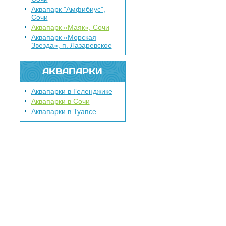
Аквапарк "Амфибиус",
Сочи
Аквапарк «Маяк», Сочи
Аквапарк «Морская
Звезда», п. Лазаревское
АКВАПАРКИ
Аквапарки в Геленджике
Аквапарки в Сочи
Аквапарки в Туапсе