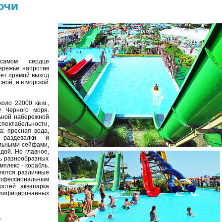
очи
самом сердце
ережье напротив
еет прямой выход
сной, и в морской
ло 22000 кв.м.,
 Черного моря.
ьной набережной
спектабельности,
а: пресная вода,
 раздевалки и
льными сейфами,
дой. Но главное,
мь разнообразных
мплекс - корабль.
меются различные
рофессиональным
остей аквапарка
алифицированных
7