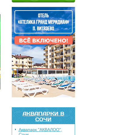
АКВАПАРКИ В
СОЧИ
Аквапарк "АКВАЛОО",
Сочи