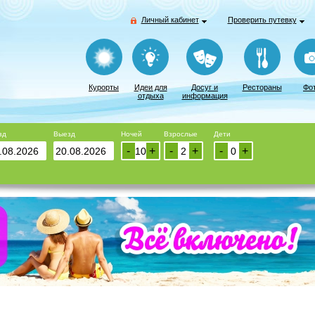
Личный кабинет
Проверить путевку
Курорты
Идеи для
Досуг и
Рестораны
Фо
отдыха
информация
зд
Выезд
Ночей
Взрослые
Дети
-
+
-
+
-
+