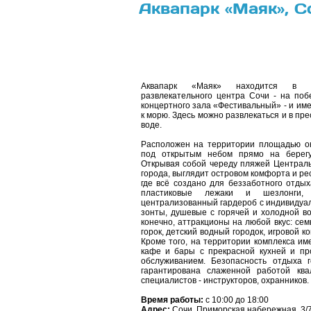
Аквапарк «Маяк», С
Аквапарк «Маяк» находится в 
развлекательного центра Сочи - на поб
концертного зала «Фестивальный» - и им
к морю. Здесь можно развлекаться и в пре
воде.
Расположен на территории площадью око
под открытым небом прямо на берегу
Открывая собой череду пляжей Централ
города, выглядит островом комфорта и ре
где всё создано для беззаботного отдых
пластиковые лежаки и шезлонги,
централизованный гардероб с индивидуа
зонты, душевые с горячей и холодной во
конечно, аттракционы на любой вкус: се
горок, детский водный городок, игровой ко
Кроме того, на территории комплекса и
кафе и бары с прекрасной кухней и п
обслуживанием. Безопасность отдыха г
гарантирована слаженной работой кв
специалистов - инструкторов, охранников.
Время работы:
с 10:00 до 18:00
Адрес:
Сочи, Приморская набережная, 3/