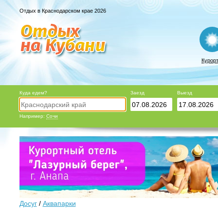
Отдых в Краснодарском крае 2026
Курор
Куда едем?
Заезд
Выезд
Например:
Сочи
Досуг
/
Аквапарки