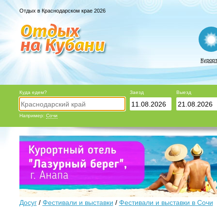
Отдых в Краснодарском крае 2026
Курор
Куда едем?
Заезд
Выезд
Например:
Сочи
Досуг
/
Фестивали и выставки
/
Фестивали и выставки в Сочи