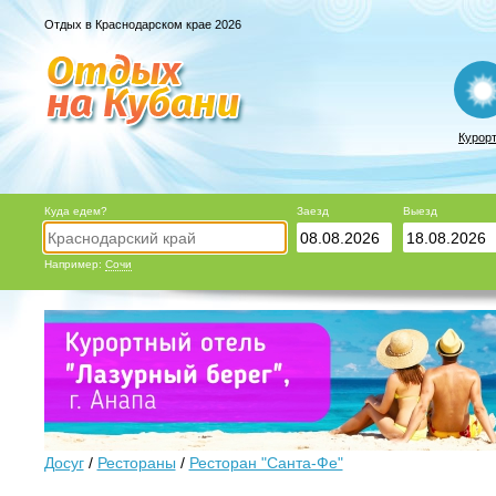
Отдых в Краснодарском крае 2026
Курор
Куда едем?
Заезд
Выезд
Например:
Сочи
Досуг
/
Рестораны
/
Ресторан "Санта-Фе"