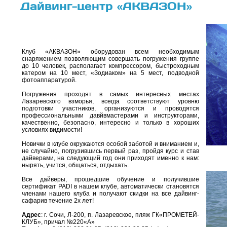
Дайвинг-центр «АКВАЗОН»
Клуб «АКВАЗОН» оборудован всем необходимым
снаряжением позволяющим совершать погружения группе
до 10 человек, располагает компрессором, быстроходным
катером на 10 мест, «Зодиаком» на 5 мест, подводной
фотоаппаратурой.
Погружения проходят в самых интересных местах
Лазаревского взморья, всегда соответствуют уровню
подготовки участников, организуются и проводятся
профессиональными давйвмастерами и инструкторами,
качественно, безопасно, интересно и только в хороших
условиях видимости!
Новички в клубе окружаются особой заботой и вниманием и,
не случайно, погрузившись первый раз, пройдя курс и став
дайверами, на следующий год они приходят именно к нам:
нырять, учится, общаться, отдыхать.
Все дайверы, прошедшие обучение и получившие
сертификат PADI в нашем клубе, автоматически становятся
членами нашего клуба и получают скидки на все дайвинг-
сафарив течение 2х лет!
Адрес
: г. Сочи, Л-200, п. Лазаревское, пляж ГК«ПРОМЕТЕЙ-
КЛУБ», причал №220«А»