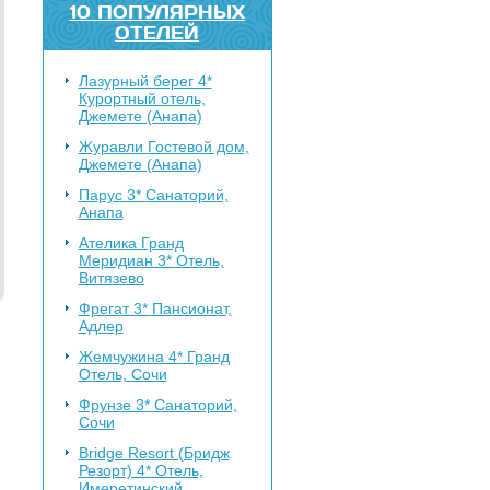
10 ПОПУЛЯРНЫХ
ОТЕЛЕЙ
Лазурный берег 4*
Курортный отель,
Джемете (Анапа)
Журавли
Гостевой дом,
Джемете (Анапа)
Парус 3*
Санаторий,
Анапа
Ателика Гранд
Меридиан 3*
Отель,
Витязево
Фрегат 3*
Пансионат,
Адлер
Жемчужина 4*
Гранд
Отель, Сочи
Фрунзе 3*
Санаторий,
Сочи
Bridge Resort (Бридж
Резорт) 4*
Отель,
Имеретинский