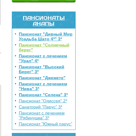
ПАНСИОНАТЫ
АНАПЫ
Пансионат "Дивный Мир
Усадьба Шато 4*" 3*
Пансионат "Солнечный
берег"
Пансионат с лечением
"Урал" 4*
Пансионат "Высокий
Берег" 3*
Пансионат "Джемете"
Пансионат с лечением
"Нива" 3*
Пансионат "Селена" 3*
Пансионат "Одиссея" 2*
Санаторий "Парус" 3*
Пансионат с лечением
"Рябинушка" 3*
Пансионат "Южный парус"