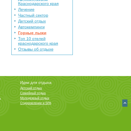
Краснодарского края
Лечение
Частный сектор
Детский отдых
Автокемпинги
Горные лыжи
Топ 10 отелей
краснодарского края
Отзывы об отдыхе
Идеи для отдыха:
Детский отдых
Семейный отдых
ь
Молодежный отдых
Оздоровление и SPA