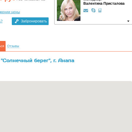
Валентина Присталова
ижении цены
ь?
Забронировать
ься
Отзывы
"Солнечный берег", г. Анапа