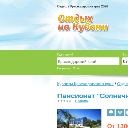
Отдых в Краснодарском крае 2026
Куда едем?
Зае
Например:
Сочи
Курорты Краснодарского края
/
Отдых
Пансионат "Солнечн
г. Анапа
От
130