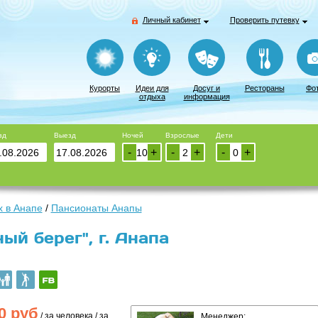
Личный кабинет
Проверить путевку
Курорты
Идеи для
Досуг и
Рестораны
Фо
отдыха
информация
зд
Выезд
Ночей
Взрослые
Дети
-
+
-
+
-
+
 в Анапе
/
Пансионаты Анапы
ый берег", г. Анапа
0
руб
/ за человека / за
Менеджер: