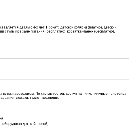
тавляется детям с 4-х лет. Прокат: детской коляски (платно), детский
кий стульчик в зале питания (бесплатно), кроватка-манеж (бесплатно).
на пляж паровозиком. По картам гостей: доступ на пляж, пляжные полотенца.
девания, лежаки, туалет, шезлонги.
жа
, оборудован детской горкой;