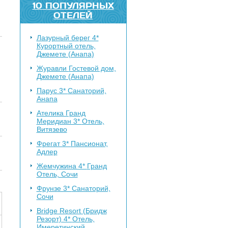
10 ПОПУЛЯРНЫХ
ОТЕЛЕЙ
Лазурный берег 4*
Курортный отель,
Джемете (Анапа)
Журавли
Гостевой дом,
Джемете (Анапа)
Парус 3*
Санаторий,
Анапа
Ателика Гранд
Меридиан 3*
Отель,
Витязево
Фрегат 3*
Пансионат,
Адлер
Жемчужина 4*
Гранд
Отель, Сочи
Фрунзе 3*
Санаторий,
Сочи
Bridge Resort (Бридж
Резорт) 4*
Отель,
Имеретинский