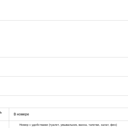
ь
В номере
Номер с удобствами (туалет, умывальник, ванна, тапочки, халат, фен)