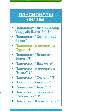
ПАНСИОНАТЫ
АНАПЫ
Пансионат "Дивный Мир
Усадьба Шато 4*" 3*
Пансионат "Солнечный
берег"
Пансионат с лечением
"Урал" 4*
Пансионат "Высокий
Берег" 3*
Пансионат "Джемете"
Пансионат с лечением
"Нива" 3*
Пансионат "Селена" 3*
Пансионат "Одиссея" 2*
Санаторий "Парус" 3*
Пансионат с лечением
"Рябинушка" 3*
Пансионат "Южный парус"