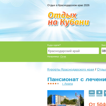
Отдых в Краснодарском крае 2026
Куда едем?
Зае
Например:
Сочи
Курорты Краснодарского края
/
Отдых
Пансионат с лечение
г. Анапа
От
504