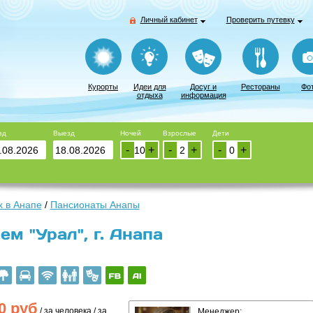
Личный кабинет
Проверить путевку
Курорты
Идеи для
Досуг и
Рестораны
Фо
отдыха
информация
зд
Выезд
Ночей
Взрослые
Дети
-
+
-
+
-
+
 в Анапе
/
Пансионаты Анапы
м "Урал", г. Анапа
0
руб
/ за человека / за
Менеджер: