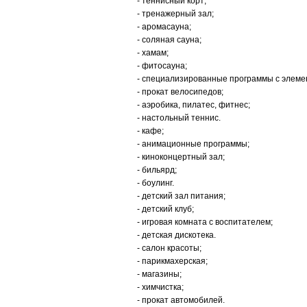
- теннисный корт;
- тренажерный зал;
- аромасауна;
- соляная сауна;
- хамам;
- фитосауна;
- специализированные программы с элеме
- прокат велосипедов;
- аэробика, пилатес, фитнес;
- настольный теннис.
- кафе;
- анимационные программы;
- киноконцертный зал;
- бильярд;
- боулинг.
- детский зал питания;
- детский клуб;
- игровая комната с воспитателем;
- детская дискотека.
- салон красоты;
- парикмахерская;
- магазины;
- химчистка;
- прокат автомобилей.