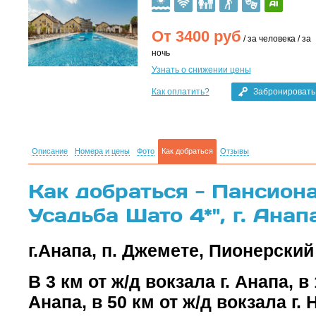
От
3400
руб
/ за человека / за
ночь
Узнать о снижении цены
Как оплатить?
Забронировать
Описание
Номера и цены
Фото
Как добраться
Отзывы
Как добраться - Пансион
Усадьба Шато 4*", г. Анап
г.Анапа, п. Джемете, Пионерский
В 3 км от ж/д вокзала г. Анапа, в
Анапа, в 50 км от ж/д вокзала г.