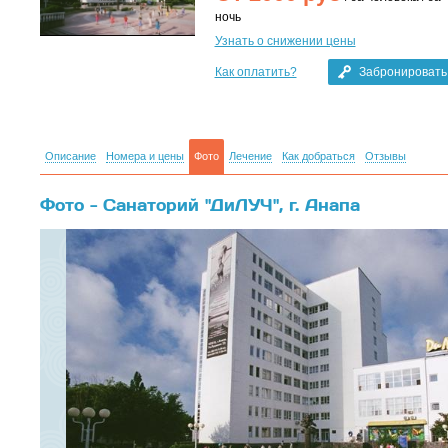
ночь
Узнать о снижении цены
Как оплатить?
Забронировать
Описание
Номера и цены
Фото
Лечение
Как добраться
Отзывы
Фото - Санаторий "ДиЛУЧ", г. Анапа