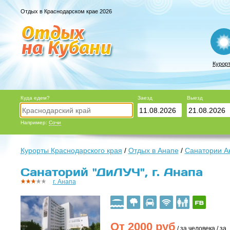
Отдых в Краснодарском крае 2026
Курор
Куда едем?
Заезд
Выезд
Например:
Сочи
Курорты Краснодарского края
/
Отдых в Анапе
/
Санатории А
Санаторий "ДиЛУЧ", г. Анапа
г. Анапа
От
2000
руб
/ за человека / за