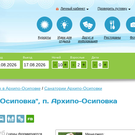
Личный кабинет
Проверить путевку
Курорты
Идеи для
Досуг и
Рестораны
Фо
отдыха
информация
зд
Выезд
Ночей
Взрослые
Дети
-
+
-
+
-
+
 в Архипо-Осиповке
/
Санатории Архипо-Осиповки
Осиповка", п. Архипо-Осиповка
уб
/ цены формируются
Менеджер: