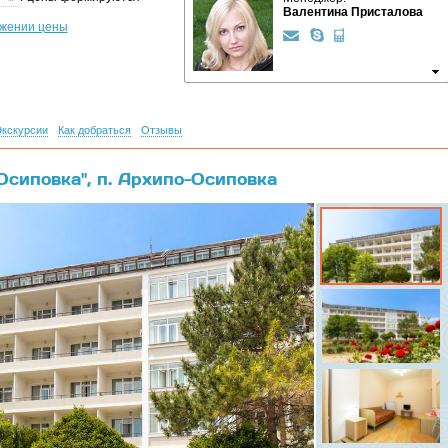
Валентина Присталова
ижении цены
кскурсии
Как добраться
Отзывы
Осиповка", п. Архипо-Осиповка