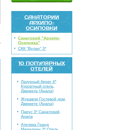
САНАТОРИИ
АРХИПО-
ОСИПОВКИ
Санаторий "Архипо-
Осиповка"
СКК "Вулан" 3*
10 ПОПУЛЯРНЫХ
ОТЕЛЕЙ
Лазурный берег 4*
Курортный отель,
Джемете (Анапа)
Журавли
Гостевой дом,
Джемете (Анапа)
Парус 3*
Санаторий,
Анапа
Ателика Гранд
Меридиан 3*
Отель,