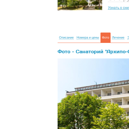
Узнать о сн
Описание
Номера и цены
Фото
Лечение
Э
Фото - Санаторий "Архипо-
{banner}