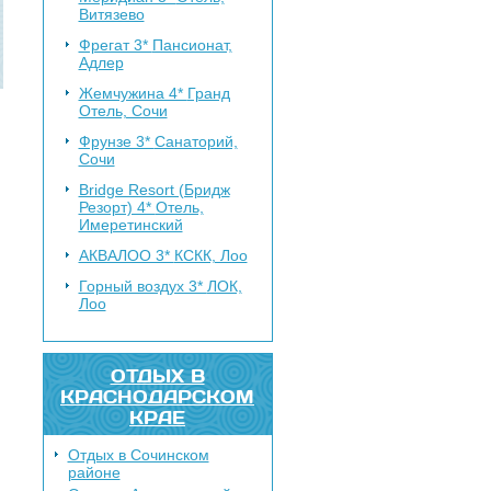
Витязево
Фрегат 3*
Пансионат,
Адлер
Жемчужина 4*
Гранд
Отель, Сочи
Фрунзе 3*
Санаторий,
Сочи
Bridge Resort (Бридж
Резорт) 4*
Отель,
Имеретинский
АКВАЛОО 3*
КСКК, Лоо
Горный воздух 3*
ЛОК,
Лоо
ОТДЫХ В
КРАСНОДАРСКОМ
КРАЕ
Отдых в Сочинском
районе