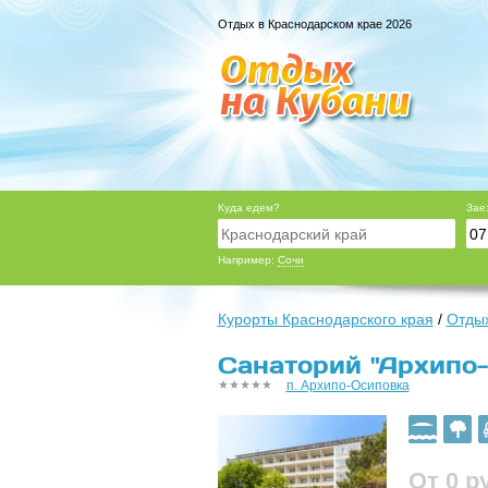
Отдых в Краснодарском крае 2026
Куда едем?
Зае
Например:
Сочи
Курорты Краснодарского края
/
Отдых
Санаторий "Архипо-
п. Архипо-Осиповка
От 0
р