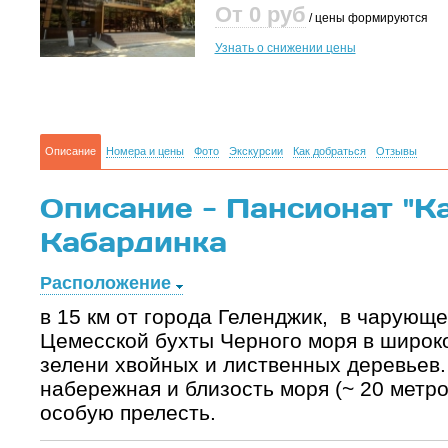
От 0
руб
/ цены формируются
Узнать о снижении цены
Описание
Номера и цены
Фото
Экскурсии
Как добраться
Отзывы
Описание - Пансионат "Ка
Кабардинка
Расположение
в 15 км от города Геленджик, в чарующе
Цемесской бухты Черного моря в широк
зелени хвойных и лиственных деревьев
набережная и близость моря (~ 20 метро
особую прелесть.