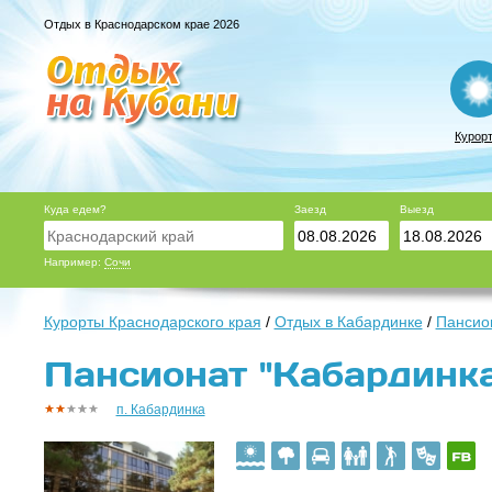
Отдых в Краснодарском крае 2026
Курор
Куда едем?
Заезд
Выезд
Например:
Сочи
Курорты Краснодарского края
/
Отдых в Кабардинке
/
Пансио
Пансионат "Кабардинка
п. Кабардинка