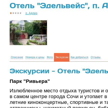
Отель "Эдельвейс", п. 
п. Адлер
Описание
Номера и цены
Фото
Экскурсии
Как добраться
Отзывы
Экскурсии - Отель "Эдель
Парк "Ривьера"
Излюбленное место отдыха туристов и 
в самом центре города Сочи и утопает в 
летние киноконцертные, спортивные и т
аттракционы, шахматный павильон, библ