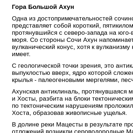
Гора Большой Ахун
Одна из достопримечательностей сочинс
представляет собой короткий, пятикило
протянувшийся с северо-запада на юго-
моря. Со стороны Сочи Ахун напоминае
вулканический конус, хотя к вулканизму
имеет.
С геологической точки зрения, это антик
выпуклостью вверх, ядро которой сложе
крылья - палеогеновыми мергелями, пес
Ахунская антиклиналь, протянувшаяся 
и Хосты, разбита на блоки тектоническ
по тектоническим нарушениям проложили
Хоста, образовав живописные ущелья.
В долине реки Мацесты в результате п
отложений возникли сероводородные Ма