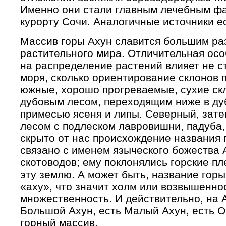
Именно они стали главным лечебным фа
курорту Сочи. Аналогичные источники ес
Массив горы Ахун славится большим ра
растительного мира. Отличительная осо
на распределение растений влияет не с
моря, сколько ориентирование склонов п
южные, хорошо прогреваемые, сухие ск
дубовым лесом, переходящим ниже в ду
примесью ясеня и липы. Северный, зате
лесом с подлеском лавровишни, падуба,
скрыто от нас происхождение названия 
связано с именем языческого божества 
скотоводов; ему поклонялись горские п
эту землю. А может быть, название горы
«аху», что значит холм или возвышеннос
множественность. И действительно, на 
Большой Ахун, есть Малый Ахун, есть О
горный массив.