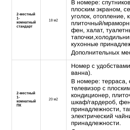
В номере: спутнико
плоским экраном, с
2-местный
уголок, отопление, 
1-
18 м2
плиточный/мраморны
комнатный
стандарт
фен, халат, туалет
тапочки,холодильник
кухонные принадле
Дополнительных мес
Номер с удобствами
ванна).
В номере: терраса,
телевизор с плоским
2-местный
кондиционер, плито
1-
20 м2
шкаф/гардероб, фен
комнатный
ПК
принадлежности, та
электрический чайн
принадлежности.