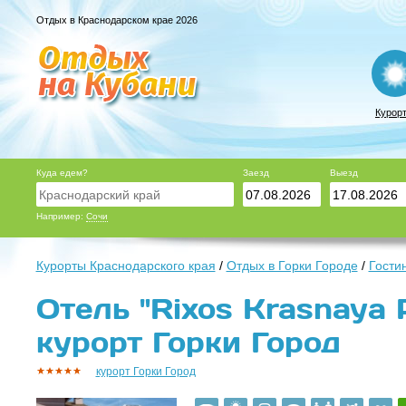
Отдых в Краснодарском крае 2026
Курор
Куда едем?
Заезд
Выезд
Например:
Сочи
Курорты Краснодарского края
/
Отдых в Горки Городе
/
Гости
Отель "Rixos Krasnaya P
курорт Горки Город
курорт Горки Город