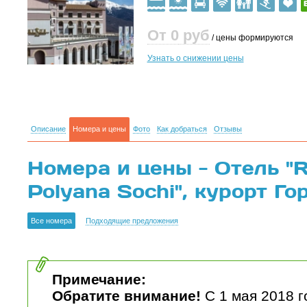
От 0
руб
/ цены формируются
Узнать о снижении цены
Описание
Номера и цены
Фото
Как добраться
Отзывы
Номера и цены - Отель "R
Polyana Sochi", курорт Го
Все номера
Подходящие предложения
Примечание:
Обратите внимание!
С 1 мая 2018 г