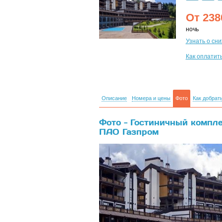
От
238
ночь
Узнать о сн
Как оплатит
Описание
Номера и цены
Фото
Как добрат
Фото - Гостиничный компле
ПАО Газпром
{banner}