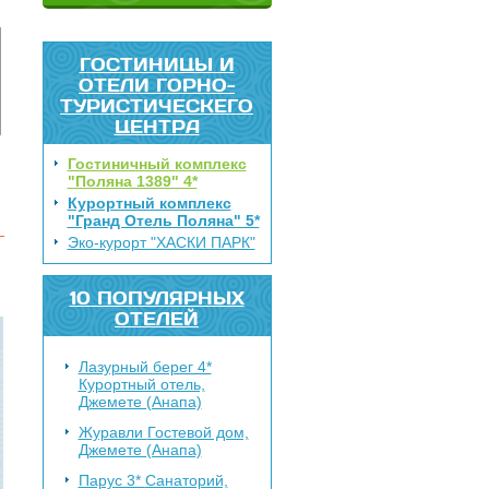
ГОСТИНИЦЫ И
ОТЕЛИ ГОРНО-
ТУРИСТИЧЕСКЕГО
ЦЕНТРА
Гостиничный комплекс
"Поляна 1389" 4*
Курортный комплекс
"Гранд Отель Поляна" 5*
Эко-курорт "ХАСКИ ПАРК"
10 ПОПУЛЯРНЫХ
ОТЕЛЕЙ
Лазурный берег 4*
Курортный отель,
Джемете (Анапа)
Журавли
Гостевой дом,
Джемете (Анапа)
Парус 3*
Санаторий,