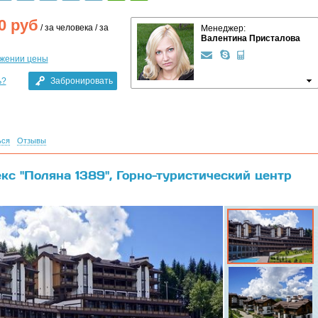
0
руб
/ за человека / за
Менеджер:
Валентина Присталова
ижении цены
ь?
Забронировать
ься
Отзывы
кс "Поляна 1389", Горно-туристический центр