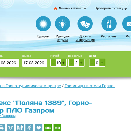
Личный кабинет
Проверить путевку
Курорты
Идеи для
Досуг и
Рестораны
Фо
отдыха
информация
зд
Выезд
Ночей
Взрослые
Дети
-
+
-
+
-
+
 в Горно-туристическом центре
/
Гостиницы и отели Горно-
кс "Поляна 1389", Горно-
тр ПАО Газпром
О Газпром