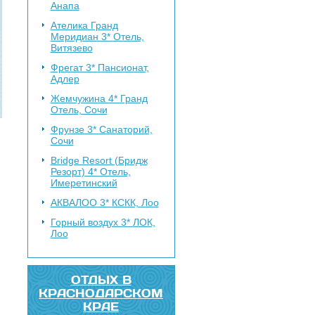
Анапа
Ателика Гранд
Меридиан 3*
Отель,
Витязево
Фрегат 3*
Пансионат,
Адлер
Жемчужина 4*
Гранд
Отель, Сочи
Фрунзе 3*
Санаторий,
Сочи
Bridge Resort (Бридж
Резорт) 4*
Отель,
Имеретинский
АКВАЛОО 3*
КСКК, Лоо
Горный воздух 3*
ЛОК,
Лоо
ОТДЫХ В
КРАСНОДАРСКОМ
КРАЕ