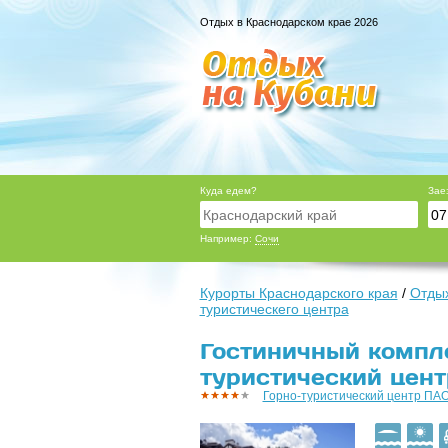
Отдых в Краснодарском крае 2026
Куда едем?
Зае
Например:
Сочи
Курорты Краснодарского края
/
Отдых
туристическего центра
Гостиничный компле
туристический цен
Горно-туристический центр ПА