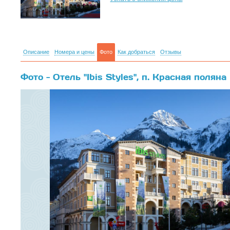
Описание
Номера и цены
Фото
Как добраться
Отзывы
Фото - Отель "Ibis Styles", п. Красная поляна