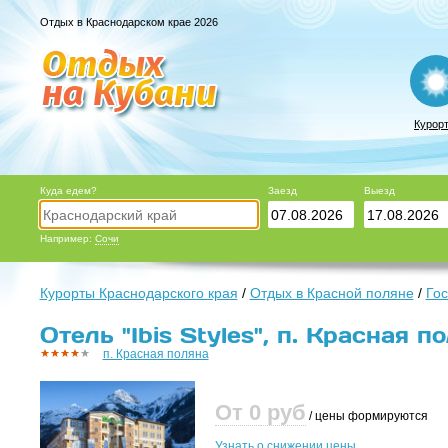
Отдых в Краснодарском крае 2026
Курор
Куда едем?
Заезд
Выезд
Например:
Сочи
Курорты Краснодарского края
/
Отдых в Красной поляне
/
Гос
Отель "Ibis Styles", п. Красная п
п. Красная поляна
От 0
руб
/ цены формируются
Узнать о снижении цены