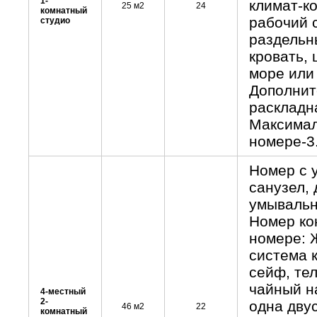
1-
климат-к
25 м2
24
комнатный
рабочий 
студио
раздельн
кровать, 
море или
Дополните
раскладн
Максимал
номере-3
Номер с 
санузел,
умывальн
Номер ко
номере: 
система 
сейф, те
чайный н
4-местный
2-
одна дву
46 м2
22
комнатный