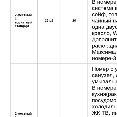
В номере
система 
сейф, те
2-местный
1-
чайный н
21 м2
26
комнатный
одна дву
стандарт
кресло, W
Дополните
раскладн
Максимал
номере-3
Номер с 
санузел,
умывальн
В номере
кухня(рак
посудомо
холодиль
ЖК ТВ, и
2-местный