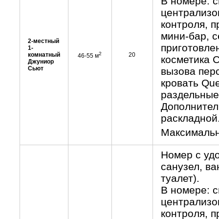
В номере: с
централизо
контроля, п
мини-бар, с
2-местный
приготовле
1-
2
комнатный
20
46-55 м
косметика C
Джуниор
Сьют
вызова пер
кровать Que
раздельные
Дополнитель
раскладной
Максимальн
Номер с уд
санузел, ва
туалет).
В номере: с
централизо
контроля, п