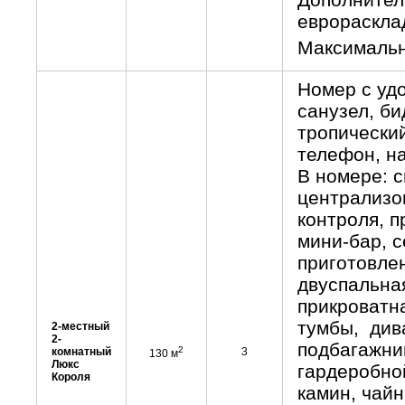
еврораскла
Максимальн
Номер с уд
санузел, бид
тропически
телефон, на
В номере: с
централизо
контроля, п
мини-бар, с
приготовле
двуспальная
прикроватн
тумбы, дива
2-местный
2-
подбагажни
2
комнатный
3
130 м
Люкс
гардеробной
Короля
камин, чайн