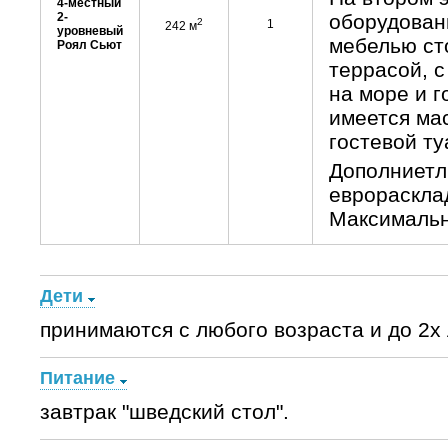
4-местный
2-
оборудован
2
1
242 м
уровневый
мебелью ст
Роял Сьют
террасой, с
на море и г
имеется ма
гостевой ту
Дополниетл
еврораскла
Максимально
Дети
принимаются с любого возраста и до 2х
Питание
завтрак "шведский стол".