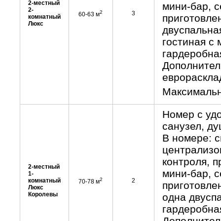
2-местный
мини-бар, с
2-
2
3
60-63 м
приготовлен
комнатный
Люкс
двуспальная
гостиная с 
гардеробна
Дополнител
еврораскла
Максимальн
Номер с уд
санузел, ду
В номере: с
централизо
контроля, п
2-местный
мини-бар, с
1-
2
комнатный
2
70-78 м
приготовлен
Люкс
Королевы
одна двуспа
гардеробна
Дополнител