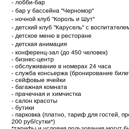
- лобби-бар
- бар у бассейна "Черномор"
- ночной клуб "Король и Шут"
- детский клуб "Карусель" с воспитателе
- детское меню в ресторане
- детская анимация
- конференц-зал (до 450 человек)
- бизнес-центр
- обслуживание в номерах 24 часа
- служба консьержа (бронирование билет
- сейфовые ячейки
- багажная комната
- прачечная и химчистка
- салон красоты
- бутики
- парковка (платно, тариф для гостей, 
200 руб/сутки*)
*тарифы и условия пользования могут б