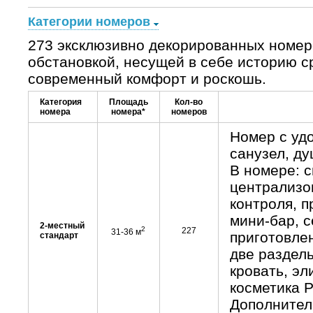
Категории номеров
273 эксклюзивно декорированных номер
обстановкой, несущей в себе историю с
современный комфорт и роскошь.
Категория
Площадь
Кол-во
номера
номера*
номеров
Номер с уд
санузел, ду
В номере: с
централизо
контроля, п
мини-бар, с
2-местный
2
227
31-36 м
приготовлен
стандарт
две раздел
кровать, эл
косметика P
Дополнитель