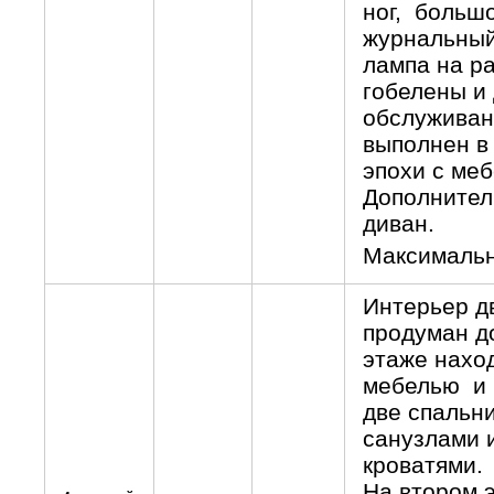
ног, большо
журнальный
лампа на ра
гобелены и
обслуживан
выполнен в
эпохи с ме
Дополнитель
диван.
Максимальн
Интерьер д
продуман д
этаже наход
мебелью и р
две спальн
санузлами 
кроватями.
На втором 