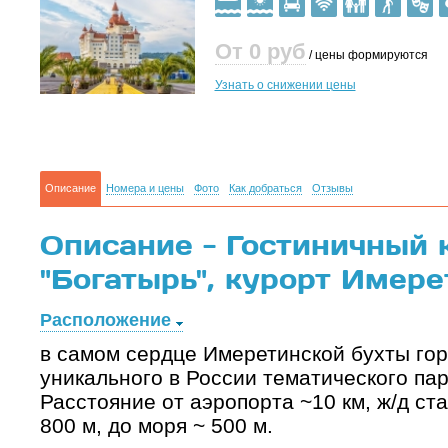
От 0
руб
/ цены формируются
Узнать о снижении цены
Описание
Номера и цены
Фото
Как добраться
Отзывы
Описание - Гостиничный 
"Богатырь", курорт Имер
Расположение
в самом сердце Имеретинской бухты го
уникального в России тематического пар
Расстояние от аэропорта ~10 км, ж/д ст
800 м, до моря ~ 500 м.