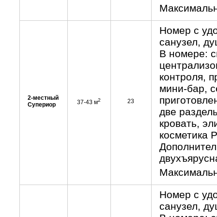
Максимальн
Номер с уд
санузел, ду
В номере: с
централизо
контроля, п
мини-бар, с
2-местный
приготовлен
2
23
37-43 м
Супериор
две раздел
кровать, эл
косметика P
Дополнитель
двухъярусна
Максимальн
Номер с уд
санузел, ду