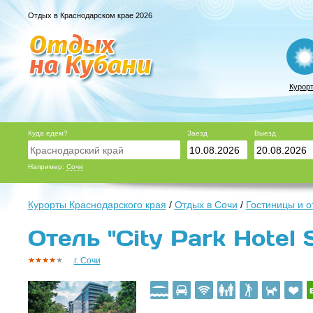
Отдых в Краснодарском крае 2026
Курор
Куда едем?
Заезд
Выезд
Например:
Сочи
Курорты Краснодарского края
/
Отдых в Сочи
/
Гостиницы и о
Отель "City Park Hotel S
г. Сочи