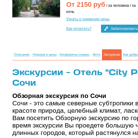
От
2150
руб
/ за человека / за
ночь
Узнать о снижении цены
Как оплатить?
Забронировать
Описание
Номера и цены
Конференц-сервис
Фото
Экскурсии
Как добр
Экскурсии - Отель "City Pa
Сочи
Обзорная экскурсия по Сочи
Сочи - это самые северные субтропики в
красоте природа, целебный климат, лас
Вам посетить Обзорную экскурсию по го
время экскурсии Вы проедете большую ч
длинных городов, который растянулся н