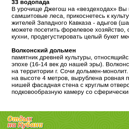
33 водопада
В урочище Джегош на «вездеходах» Вы 
самшитовые леса, прикоснетесь к культ
жителей Западного Кавказа - адыгов (ша
можете посетить форелевое хозяйство, 
кухни, продегустировать целый букет ме
Волконский дольмен
памятник древней культуры, относящий
эпохе (16-14 век до нашей эры). Волко
на территории г. Сочи дольмен-монолит.
на высоте 4 метров, вырублена ровная 
нишей фасадная стена с круглым отвер
подковообразную камеру со сферически