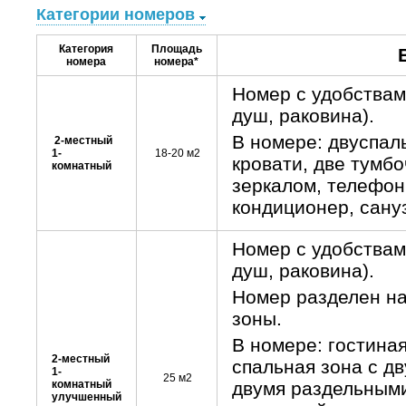
Категории номеров
Категория
Площадь
номера
номера*
Номер с удобствам
душ, раковина).
В номере: двуспал
2-местный
1-
18-20 м2
кровати, две тумбо
комнатный
зеркалом, телефон
кондиционер, сануз
Номер с удобствам
душ, раковина).
Номер разделен на
зоны.
В номере: гостиная
2-местный
спальная зона с д
1-
25 м2
комнатный
двумя раздельными
у
лучшенный