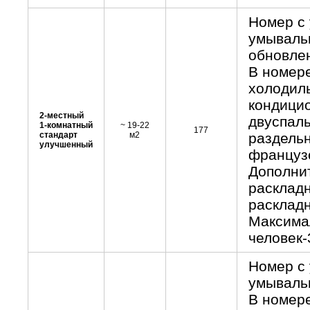
Номер с 
умывальн
обновле
В номере
холодиль
кондици
2-местный
двуспаль
1-комнатный
~ 19-22
177
стандарт
м2
раздель
улучшенный
французс
Дополнит
раскладн
раскладн
Максима
человек-
Номер с 
умывальн
В номере