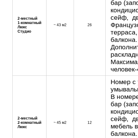
бар (зап
кондици
сейф, дв
2-местный
1-комнатный
Французс
~ 43 м2
26
Люкс
терраса,
Студио
балкона.
Дополнит
раскладн
Максима
человек-
Номер с 
умывальн
В номере
бар (зап
кондици
сейф, дв
2-местный
2-комнатный
~ 45 м2
12
мебель в
Люкс
балкона.