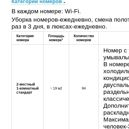
Категории номеров
В каждом номере: Wi-Fi.
Уборка номеров-ежедневно, смена полот
раз в 3 дня, в люксах-ежедневно.
Категория
Площадь
Количество
номера
номера*
номеров
Номер с 
умывальн
В номере
холодиль
кондици
двуспаль
2-местный
1-комнатный
~ 19 м2
94
раздель
стандарт
классиче
Дополнит
раскладн
Максима
человек-