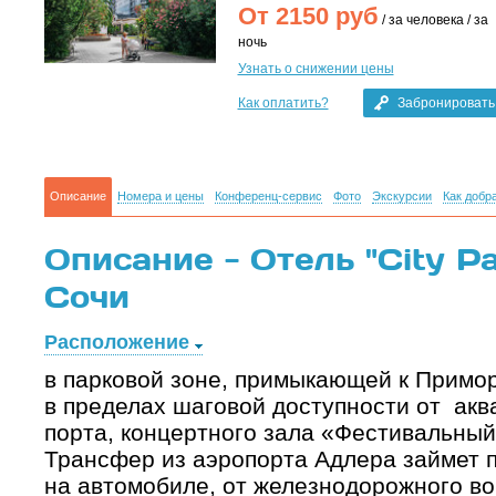
От
2150
руб
/ за человека / за
ночь
Узнать о снижении цены
Как оплатить?
Забронировать
Описание
Номера и цены
Конференц-сервис
Фото
Экскурсии
Как добр
Описание - Отель "City Par
Сочи
Расположение
в парковой зоне, примыкающей к Примо
в пределах шаговой доступности от акв
порта, концертного зала «Фестивальный
Трансфер из аэропорта Адлера займет 
на автомобиле, от железнодорожного во