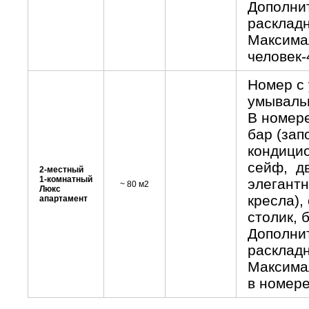
Дополнит
раскладн
Максима
человек-
Номер с 
умывальн
В номере
бар (зап
кондици
сейф, дв
2-местный
1-комнатный
элегантн
~ 80 м2
Люкс
кресла),
апартамент
столик, 
Дополнит
раскладн
Максима
в номере