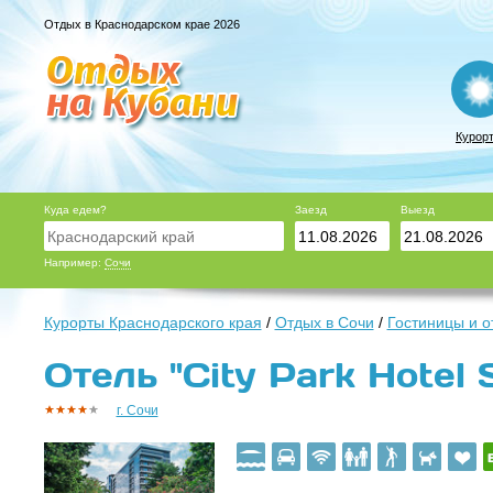
Отдых в Краснодарском крае 2026
Курор
Куда едем?
Заезд
Выезд
Например:
Сочи
Курорты Краснодарского края
/
Отдых в Сочи
/
Гостиницы и о
Отель "City Park Hotel S
г. Сочи