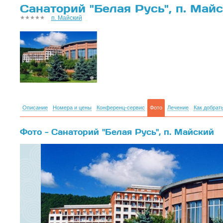
Санаторий "Белая Русь", п. Май
п. Майский
Описание
Номера и цены
Конференц-сервис
Фото
Лечение
Как добрат
Фото - Санаторий "Белая Русь", п. Майский