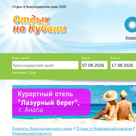
Отдых в Краснодарском крае 2026
Курор
Куда едем?
Заезд
Выезд
Например:
Сочи
Курорты Краснодарского края
/
Отдых в Новомихайловском
/
Новомихайловского