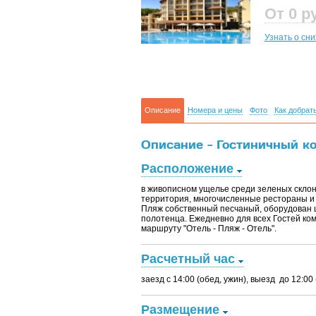
От 0
р
Узнать о сн
Описание
Номера и цены
Фото
Как добрат
Описание - Гостиничный ко
Расположение
в живописном ущелье среди зеленых склоно
территория, многочисленные рестораны и 
Пляж собственный песчаный, оборудован 
полотенца. Ежедневно для всех Гостей ко
маршруту "Отель - Пляж - Отель".
Расчетный час
заезд с 14:00 (обед, ужин), выезд до 12:00 
Размещение