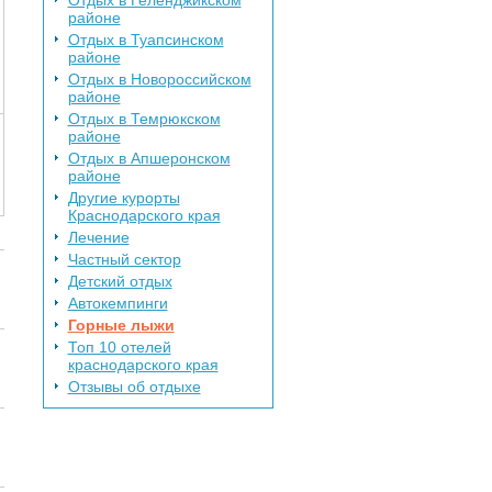
Отдых в Геленджикском
районе
Отдых в Туапсинском
районе
Отдых в Новороссийском
районе
Отдых в Темрюкском
районе
Отдых в Апшеронском
районе
Другие курорты
Краснодарского края
Лечение
Частный сектор
Детский отдых
Автокемпинги
Горные лыжи
Топ 10 отелей
краснодарского края
Отзывы об отдыхе