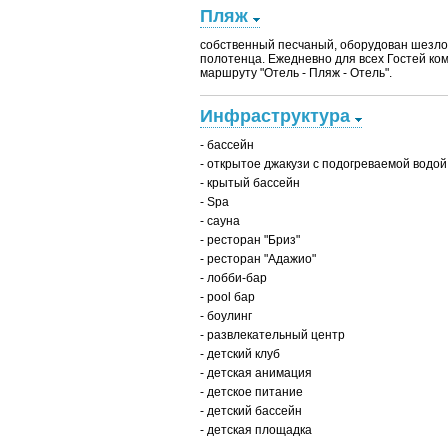
Пляж
собственный песчаный, оборудован шезло
полотенца. Ежедневно для всех Гостей ко
маршруту "Отель - Пляж - Отель".
Инфраструктура
- бассейн
- открытое джакузи с подогреваемой водой
- крытый бассейн
- Spa
- сауна
- ресторан "Бриз"
- ресторан "Адажио"
- лобби-бар
- pool бар
- боулинг
- развлекательный центр
- детский клуб
- детская анимация
- детское питание
- детский бассейн
- детская площадка