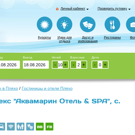
Личный кабинет
Проверить путевку
Курорты
Идеи для
Досуг и
Рестораны
Фо
отдыха
информация
зд
Выезд
Ночей
Взрослые
Дети
-
+
-
+
-
+
 в Пляхо
/
Гостиницы и отели Пляхо
кс "Аквамарин Отель & SPA", с.