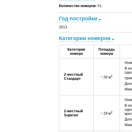
Количество номеров:
51.
Год постройки
2013.
Категории номеров
Категория
Площадь
номера
номера
Номе
В но
одн
2-местный
2
~ 28 м
прик
Стандарт
Допо
Мак
Номе
В но
одно
2-местный
2
~ 29 м
крес
Superior
Допо
Мак