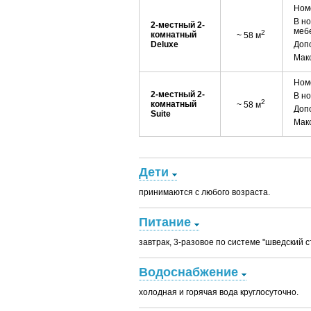
Номе
В но
2-местный 2-
меб
2
комнатный
~ 58 м
Deluxe
Допо
Мак
Номе
2-местный 2-
В но
2
комнатный
~ 58 м
Допо
Suite
Мак
Дети
принимаются с любого возраста.
Питание
завтрак, 3-разовое по системе "шведский с
Водоснабжение
холодная и горячая вода круглосуточно.