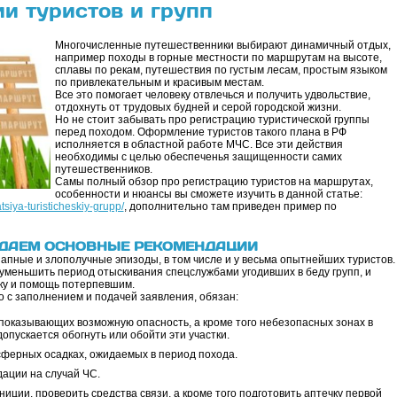
и туристов и групп
Многочисленные путешественники выбирают динамичный отдых,
например походы в горные местности по маршрутам на высоте,
сплавы по рекам, путешествия по густым лесам, простым языком
по привлекательным и красивым местам.
Все это помогает человеку отвлечься и получить удвольствие,
отдохнуть от трудовых будней и серой городской жизни.
Но не стоит забывать про регистрацию туристической группы
перед походом. Оформление туристов такого плана в РФ
исполняется в областной работе МЧС. Все эти действия
необходимы с целью обеспеченья защищенности самих
путешественников.
Самы полный обзор про регистрацию туристов на маршрутах,
особенности и нюансы вы сможете изучить в данной статье:
atsiya-turisticheskiy-grupp/
, дополнительно там приведен пример по
 ДАЕМ ОСНОВНЫЕ РЕКОМЕНДАЦИИ
апные и злополучные эпизоды, в том числе и у весьма опытнейших туристов.
меньшить период отыскивания спецслужбами угодивших в беду групп, и
ку и помощь потерпевшим.
о с заполнением и подачей заявления, обязан:
 показывающих возможную опасность, а кроме того небезопасных зонах в
опускается обогнуть или обойти эти участки.
ферных осадках, ожидаемых в период похода.
ации на случай ЧС.
ции, проверить средства связи, а кроме того подготовить аптечку первой