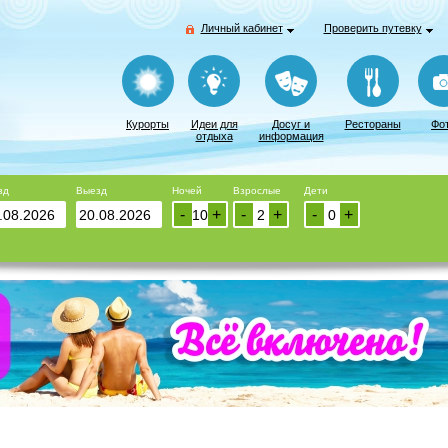
Личный кабинет
Проверить путевку
Курорты
Идеи для
Досуг и
Рестораны
Фо
отдыха
информация
зд
Выезд
Ночей
Взрослые
Дети
-
+
-
+
-
+