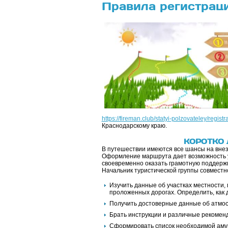
Правила регистраци
https://fireman.club/statyi-polzovateley/registr
Краснодарскому краю.
КОРОТКО
В путешествии имеются все шансы на внез
Оформление маршрута дает возможность у
своевременно оказать грамотную поддерж
Начальник туристической группы совместн
Изучить данные об участках местности,
проложенных дорогах. Определить, как д
Получить достоверные данные об атмос
Брать инструкции и различные рекоменд
Сформировать список необходимой амуни