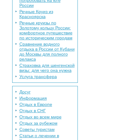
попробовать на юге
России
Речные Круиз из
Красноярска
Речные круизы по
Золотому кольцу России:
комфортное путешествие
по историческим городам
Сравнение водного
отдыха в России от Кубани
до Москвы для полного
релакса
Страховка для шенгенской
визы: для чего она нужна
Услуга трансфера
Досуг
Информация
Отдых в Европе
Отдых в СНГ
Отдых во всем мире
Отдых за рубежом
Советы туристам
Статьи о лечении в