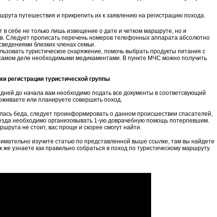
ршрута путешествия и прикрепить их к заявлению на регистрацию похода.
в себе не только лишь извещение о дате и четком маршруте, но и
в. Следует прописать перечень номеров телефонных аппарата абсолютно
 сведениями близких членах семьи.
ользовать туристическое снаряжение, помочь выбрать продукты питания с
 самом деле необходимыми медикаментами. В пункте МЧС можно получить
ки регистрации туристической группы
0 дней до начала вам необходимо подать все документы в соответсвующий
оживаете или планируете совершить поход.
илась беда, следует проинформировать о данном происшествии спасателей,
иезда необходимо организовывать 1-ую доврачебную помощь потерпевшим.
ршрута не стоит, вас проще и скорее смогут найти.
имательно изучите статью по представленной выше ссылке, там вы найдете
к же узнаете как правильно собраться в поход по туристическому маршруту.