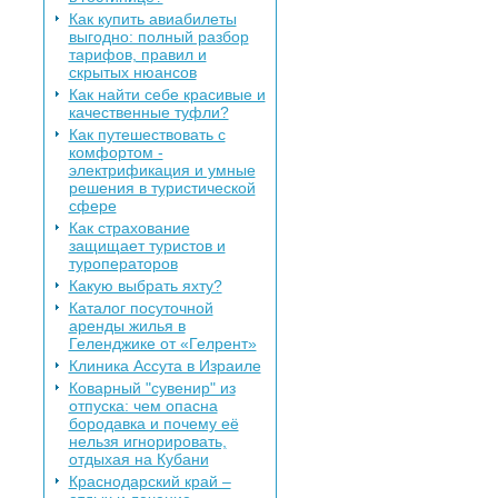
Как купить авиабилеты
выгодно: полный разбор
тарифов, правил и
скрытых нюансов
Как найти себе красивые и
качественные туфли?
Как путешествовать с
комфортом -
электрификация и умные
решения в туристической
сфере
Как страхование
защищает туристов и
туроператоров
Какую выбрать яхту?
Каталог посуточной
аренды жилья в
Геленджике от «Гелрент»
Клиника Ассута в Израиле
Коварный "сувенир" из
отпуска: чем опасна
бородавка и почему её
нельзя игнорировать,
отдыхая на Кубани
Краснодарский край –