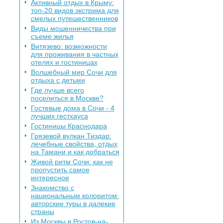
Активный отдых в Крыму:
топ-20 видов экстрима для
смелых путешественников
Виды мошенничества при
съеме жилья
Витязево: возможности
для проживания в частных
отелях и гостиницах
Волшебный мир Сочи для
отдыха с детьми
Где лучше всего
поселиться в Москве?
Гостевые дома в Сочи - 4
лучших гестхауса
Гостиницы Краснодара
Грязевой вулкан Тиздар:
лечебные свойства, отдых
на Тамани и как добраться
Живой ритм Сочи: как не
пропустить самое
интересное
Знакомство с
национальным колоритом:
авторские туры в далекие
страны
Из Москвы в Ростов-на-