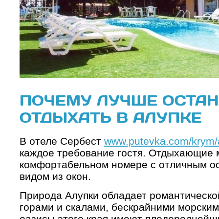
ПОЧЕМУ ЛУЧШЕ ОСТА
ОТДЫХАТЬ В АЛУПКЕ
В отеле Сербест
www.putevka.com/krym/a
каждое требование гостя. Отдыхающие м
комфортабельном номере с отличным о
видом из окон.
Природа Алупки обладает романтическо
горами и скалами, бескрайними морски
оазисы этого края имеют плодороднейш