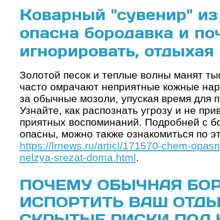
Коварный "сувенир" из
опасна бородавка и по
игнорировать, отдыхая
Золотой песок и теплые волны манят тыс
часто омрачают неприятные кожные нар
за обычные мозоли, упуская время для 
Узнайте, как распознать угрозу и не пр
приятных воспоминаний. Подробней с бо
опасны, можно также ознакомиться по эт
https://lrnews.ru/articl/171570-chem-opa
nelzya-srezat-doma.html
.
ПОЧЕМУ ОБЫЧНАЯ БО
ИСПОРТИТЬ ВАШ ОТДЫ
СКРЫТЫЕ РИСКИ ПОД