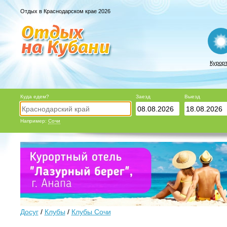
Отдых в Краснодарском крае 2026
Курор
Куда едем?
Заезд
Выезд
Например:
Сочи
Досуг
/
Клубы
/
Клубы Сочи