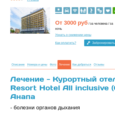
От
3000
руб
/ за человека / за
ночь
Узнать о снижении цены
Как оплатить?
Забронировать
Описание
Номера и цены
Фото
Лечение
Как добраться
Отзывы
Лечение - Курортный оте
Resort Hotel All inclusive 
Анапа
- болезни органов дыхания