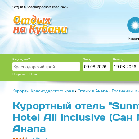
Отдых в Краснодарском крае 2026
Курор
Куда едем?
Заезд
Выезд
Например:
Сочи
Курорты Краснодарского края
/
Отдых в Анапе
/
Гостиницы и
Курортный отель "Sunm
Hotel All inclusive (Сан 
Анапа
г. Анапа