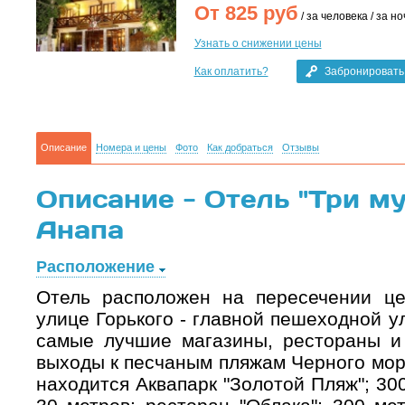
От
825
руб
/ за человека / за но
Узнать о снижении цены
Как оплатить?
Забронировать
Описание
Номера и цены
Фото
Как добраться
Отзывы
Описание - Отель "Три муш
Анапа
Расположение
Отель расположен на пересечении ц
улице Горького - главной пешеходной у
самые лучшие магазины, рестораны и 
выходы к песчаным пляжам Черного мор
находится Аквапарк "Золотой Пляж"; 30