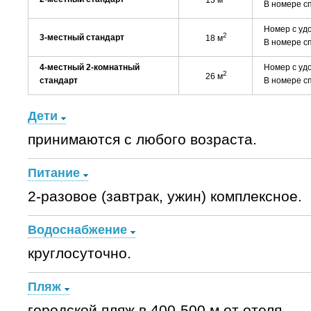
13 м
В номере сп
Номер с удо
2
3-местный стандарт
18 м
В номере сп
4-местный 2-комнатный
Номер с удо
2
26 м
стандарт
В номере сп
Дети
принимаются с любого возраста.
Питание
2-разовое (завтрак, ужин) комплексное.
Водоснабжение
круглосуточно.
Пляж
городской пляж в 400-500 м от отеля.