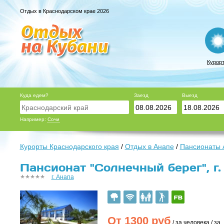
Отдых в Краснодарском крае 2026
Курор
Куда едем?
Заезд
Выезд
Например:
Сочи
Курорты Краснодарского края
/
Отдых в Анапе
/
Пансионаты 
Пансионат "Солнечный берег", г.
г. Анапа
От
1300
руб
/ за человека / за