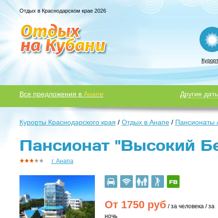
Отдых в Краснодарском крае 2026
Курор
Все предложения в
Анапе
Другие даты
Курорты Краснодарского края
/
Отдых в Анапе
/
Пансионаты 
Пансионат "Высокий Бер
г. Анапа
От
1750
руб
/ за человека / за
ночь