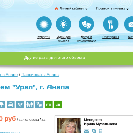
Личный кабинет
Проверить путевку
Курорты
Идеи для
Досуг и
Рестораны
Фо
отдыха
информация
Другие даты для этого объекта
 в Анапе
/
Пансионаты Анапы
м "Урал", г. Анапа
0
руб
/ за человека / за
Менеджер:
Ирина Музалькова
ижении цены