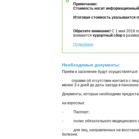
Примечание:
Стоимость носит информационный 
Итоговая стоимость указывается 
Обратите внимание!
С 1 мая 2018 г
взимается
курортный сбор
в размере
Подробнее
Необходимые документы:
Приём и заселение будут осуществляться т
· справки об отсутствии контакта с лица
менее 3-х дней до даты заезда в пансионат
Документы, которые необходимо предостав
на взрослых:
- Паспорт;
- полис обязательного медицинского с
- для лиц, направленных на восстановит
болезни;