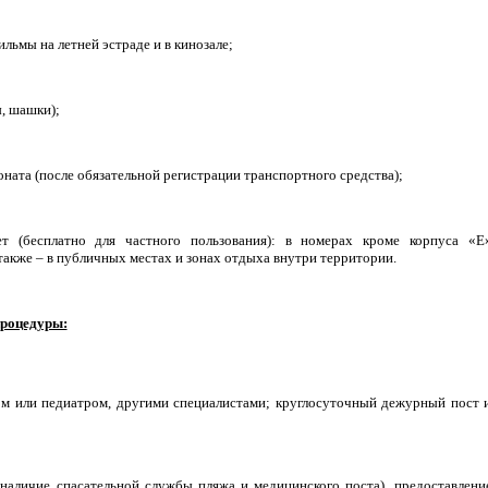
льмы на летней эстраде и в кинозале;
, шашки);
оната (после обязательной регистрации транспортного средства);
 (бесплатно для частного пользования): в номерах кроме корпуса «Е
также – в публичных местах и зонах отдыха внутри территории.
процедуры:
том или педиатром, другими специалистами; круглосуточный дежурный пост 
наличие спасательной службы пляжа и медицинского поста), предоставлени