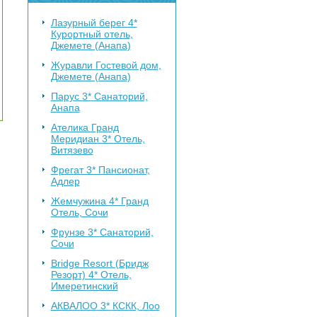
Лазурный берег 4*
Курортный отель,
Джемете (Анапа)
Журавли
Гостевой дом,
Джемете (Анапа)
Парус 3*
Санаторий,
Анапа
Ателика Гранд
Меридиан 3*
Отель,
Витязево
Фрегат 3*
Пансионат,
Адлер
Жемчужина 4*
Гранд
Отель, Сочи
Фрунзе 3*
Санаторий,
Сочи
Bridge Resort (Бридж
Резорт) 4*
Отель,
Имеретинский
АКВАЛОО 3*
КСКК, Лоо