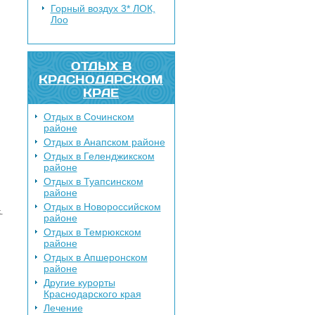
Горный воздух 3*
ЛОК,
Лоо
ОТДЫХ В
КРАСНОДАРСКОМ
КРАЕ
Отдых в Сочинском
районе
Отдых в Анапском районе
Отдых в Геленджикском
районе
Отдых в Туапсинском
районе
Отдых в Новороссийском
.
районе
Отдых в Темрюкском
районе
Отдых в Апшеронском
районе
Другие курорты
Краснодарского края
Лечение