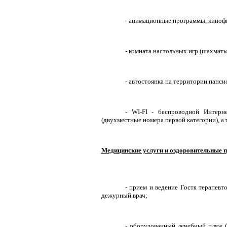
- анимационные программы, кинофи
- комната настольных игр (шахматы
- автостоянка на территории панси
-
WI
-
FI
- беспроводной Интернет
(двухместные номера первой категории), а 
Медицинские услуги и оздоровительные 
- прием и ведение Гостя терапев
дежурный врач;
- оборудованный лечебный пляж (