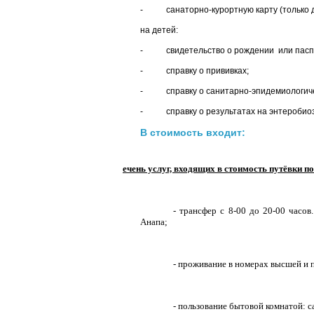
- санаторно-курортную карту (только дл
на детей:
- свидетельство о рождении или паспорт
- справку о прививках;
- справку о санитарно-эпидемиологиче
- справку о результатах на энтеробиоз
В стоимость входит:
Перечень услуг, входящих в стоимость путёвки
- трансфер с 8-00 до 20-00 часов
Анапа;
- проживание в номерах высшей и 
- пользование бытовой комнатой: 