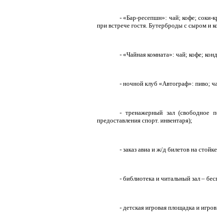
- «Бар-ресепшн»: чай; кофе; соки-
при встрече гостя. Бутерброды с сыром и ко
- «Чайная комната»: чай; кофе; кон
- ночной клуб «Автограф»: пиво; ча
- тренажерный зал (свободное п
предоставления спорт. инвентаря);
- заказ авиа и ж/д билетов на стойк
- библиотека и читальный зал – бес
- детская игровая площадка и игро