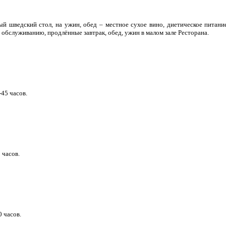
вый шведский стол, на ужин, обед – местное сухое вино, диетическое питани
 обслуживанию, продлённые завтрак, обед, ужин в малом зале Ресторана.
-45 часов.
 часов.
 часов.