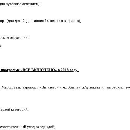
я путёвок с лечением);
 (для детей, достигших 14-летнего возраста);
ском окружении;
.
 по программе «ВСЁ ВКЛЮЧЕНО» в 2018 году:
. Маршруты: аэропорт «Витязево» (г-к. Анапа); ж/д вокзал и
автовокзал г-к
первой категорий;
самостоятельный уход за одеждой;