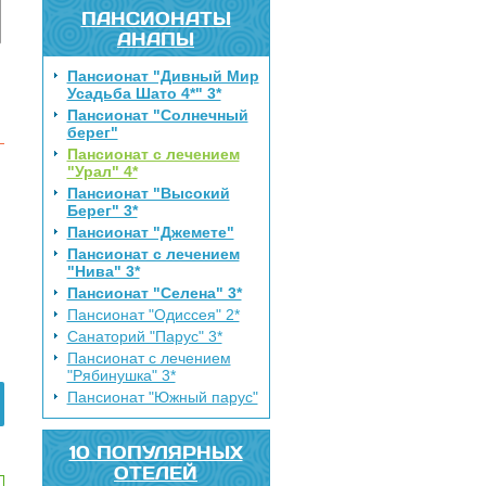
ПАНСИОНАТЫ
АНАПЫ
Пансионат "Дивный Мир
Усадьба Шато 4*" 3*
Пансионат "Солнечный
берег"
Пансионат с лечением
"Урал" 4*
Пансионат "Высокий
Берег" 3*
Пансионат "Джемете"
Пансионат с лечением
"Нива" 3*
Пансионат "Селена" 3*
Пансионат "Одиссея" 2*
Санаторий "Парус" 3*
Пансионат с лечением
"Рябинушка" 3*
Пансионат "Южный парус"
10 ПОПУЛЯРНЫХ
ОТЕЛЕЙ