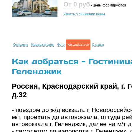
От 0
руб
/ цены формируются
Узнать о снижении цены
Описание
Номера и цены
Фото
Как добраться
Отзывы
Как добраться - Гостиница
Геленджик
Россия, Краснодарский край, г. 
д.32
- поездом до ж/д вокзала г. Новороссийс
м/т, проехать до автовокзала, оттуда р
автовокзала г. Геленджик, далее на м/т д
- самолетом до аэропорта г. Геленджик