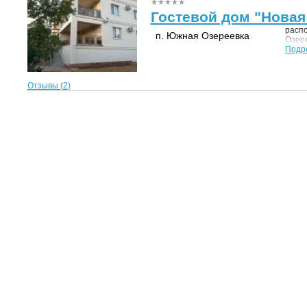
Гостевой дом "Новая
расп
п. Южная Озереевка
Озере
Подр
Отзывы (
2
)