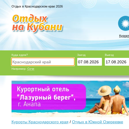
Отдых в Краснодарском крае 2026
Курор
Куда едем?
Заезд
Выезд
Например:
Сочи
Курорты Краснодарского края
/
Отдых в Южной Озереевке