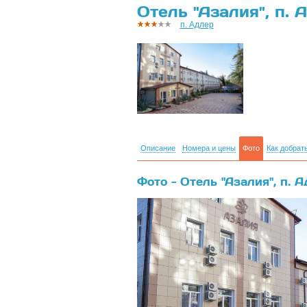
Отель "Азалия", п. 
п. Адлер
Описание
Номера и цены
Фото
Как добрат
Фото - Отель "Азалия", п. 
{banner}