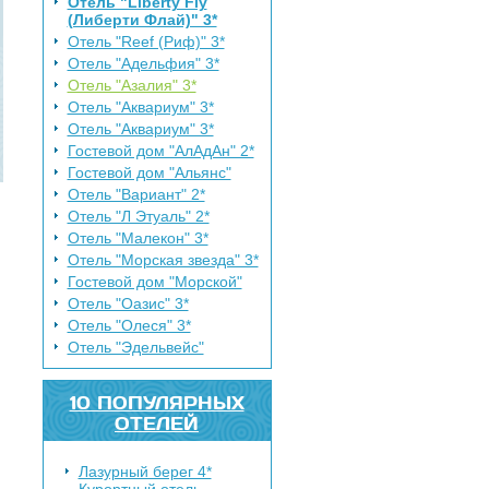
Отель "Liberty Fly
(Либерти Флай)" 3*
Отель "Reef (Риф)" 3*
Отель "Адельфия" 3*
Отель "Азалия" 3*
Отель "Аквариум" 3*
Отель "Аквариум" 3*
Гостевой дом "АлАдАн" 2*
Гостевой дом "Альянс"
Отель "Вариант" 2*
Отель "Л Этуаль" 2*
Отель "Малекон" 3*
Отель "Морская звезда" 3*
Гостевой дом "Морской"
Отель "Оазис" 3*
Отель "Олеся" 3*
Отель "Эдельвейс"
10 ПОПУЛЯРНЫХ
ОТЕЛЕЙ
Лазурный берег 4*