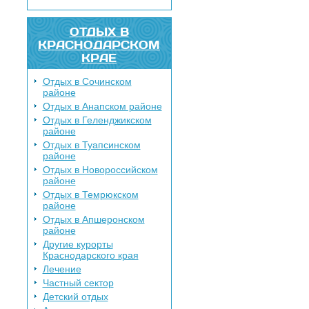
ОТДЫХ В
КРАСНОДАРСКОМ
КРАЕ
Отдых в Сочинском
районе
Отдых в Анапском районе
Отдых в Геленджикском
районе
Отдых в Туапсинском
районе
Отдых в Новороссийском
районе
Отдых в Темрюкском
районе
Отдых в Апшеронском
районе
Другие курорты
Краснодарского края
Лечение
Частный сектор
Детский отдых