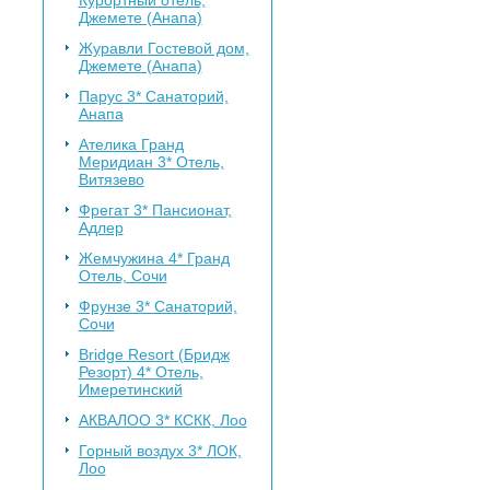
Курортный отель,
Джемете (Анапа)
Журавли
Гостевой дом,
Джемете (Анапа)
Парус 3*
Санаторий,
Анапа
Ателика Гранд
Меридиан 3*
Отель,
Витязево
Фрегат 3*
Пансионат,
Адлер
Жемчужина 4*
Гранд
Отель, Сочи
Фрунзе 3*
Санаторий,
Сочи
Bridge Resort (Бридж
Резорт) 4*
Отель,
Имеретинский
АКВАЛОО 3*
КСКК, Лоо
Горный воздух 3*
ЛОК,
Лоо