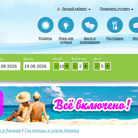
Личный кабинет
Проверить путевку
Курорты
Идеи для
Досуг и
Рестораны
Фо
отдыха
информация
зд
Выезд
Ночей
Взрослые
Дети
-
+
-
+
-
+
 в Адлере
/
Гостиницы и отели Адлера