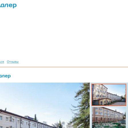
Адлер
ься
Отзывы
Адлер