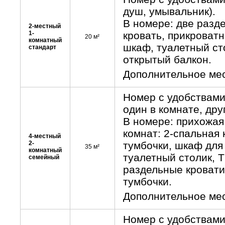
душ, умывальник).
В номере: две разд
2-местный
1-
кровать, прикроват
20 м²
комнатный
шкаф, туалетный ст
стандарт
открытый балкон.
Дополнительное мест
Номер с удобствами
один в комнате, дру
В номере: прихожая,
комнат: 2-спальная 
4-местный
2-
тумбочки, шкаф для
35 м²
комнатный
туалетный столик, Т
семейный
раздельные кровати
тумбочки.
Дополнительное мест
Номер с удобствами