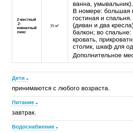
ванна, умывальник).
В номере: большая 
гостиная и спальня.
2-местный
2-
(диван и два кресла
35 м²
комнатный
балкон; во спальне:
люкс
кровать, прикроват
столик, шкаф для о
Дополнительное мест
Дети
принимаются с любого возраста.
Питание
завтрак.
Водоснабжение