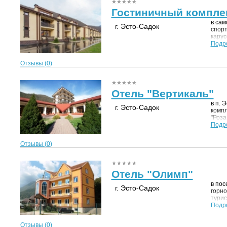
Гостиничный компле
в сам
г. Эсто-Садок
спорт
карус
42 км
Подр
Отзывы (
0
)
Отель "Вертикаль"
в п. 
г. Эсто-Садок
компл
"Роза
езды 
Подр
Серви
Отзывы (
0
)
Отель "Олимп"
в пос
г. Эсто-Садок
горно
турис
1,5 к
Подр
"Роза
Отзывы (
0
)