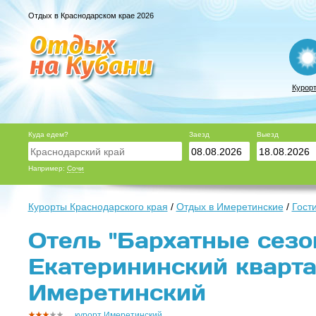
Отдых в Краснодарском крае 2026
Курор
Куда едем?
Заезд
Выезд
Например:
Сочи
Курорты Краснодарского края
/
Отдых в Имеретинские
/
Гост
Отель "Бархатные сезо
Екатерининский кварта
Имеретинский
курорт Имеретинский