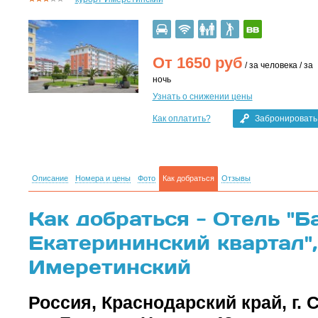
От
1650
руб
/ за человека / за
ночь
Узнать о снижении цены
Как оплатить?
Забронировать
Описание
Номера и цены
Фото
Как добраться
Отзывы
Как добраться - Отель "Б
Екатерининский квартал",
Имеретинский
Россия, Краснодарский край, г.