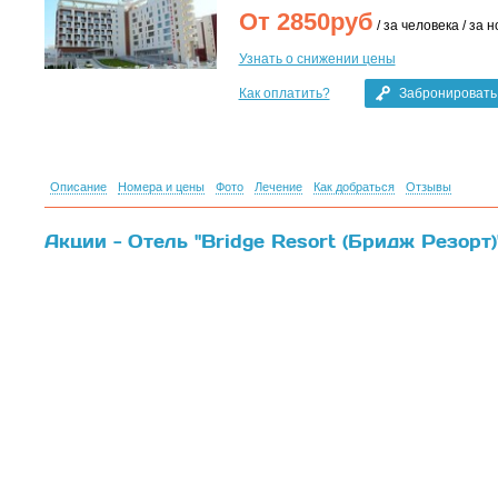
От
2850
руб
/ за человека / за н
Узнать о снижении цены
Как оплатить?
Забронировать
Описание
Номера и цены
Фото
Лечение
Как добраться
Отзывы
Акции - Отель "Bridge Resort (Бридж Резорт