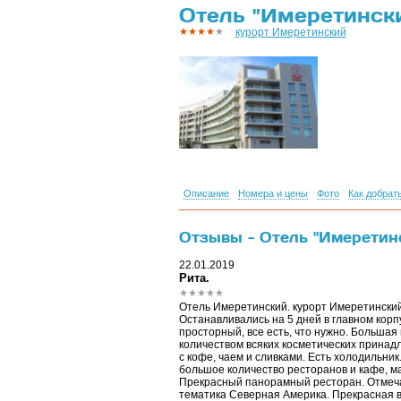
Отель "Имеретински
курорт Имеретинский
Описание
Номера и цены
Фото
Как добрат
Отзывы - Отель "Имеретин
22.01.2019
Рита.
Отель Имеретинский. курорт Имеретински
Останавливались на 5 дней в главном корп
просторный, все есть, что нужно. Большая
количеством всяких косметических принадл
с кофе, чаем и сливками. Есть холодильни
большое количество ресторанов и кафе, ма
Прекрасный панорамный ресторан. Отмечали
тематика Северная Америка. Прекрасная в