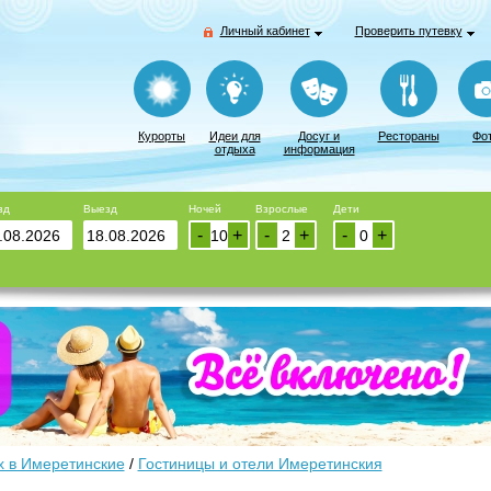
Личный кабинет
Проверить путевку
Курорты
Идеи для
Досуг и
Рестораны
Фо
отдыха
информация
зд
Выезд
Ночей
Взрослые
Дети
-
+
-
+
-
+
 в Имеретинские
/
Гостиницы и отели Имеретинския