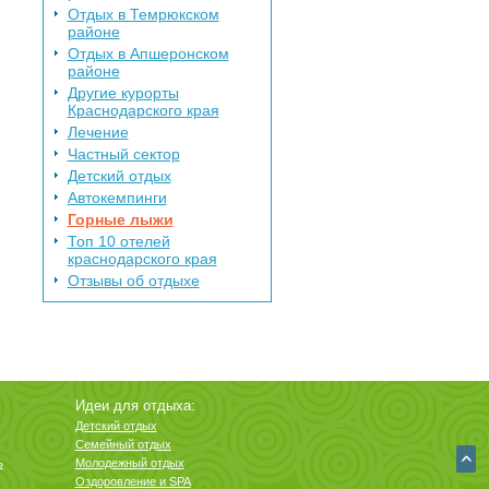
Отдых в Темрюкском
районе
Отдых в Апшеронском
районе
Другие курорты
Краснодарского края
Лечение
Частный сектор
Детский отдых
Автокемпинги
Горные лыжи
Топ 10 отелей
краснодарского края
Отзывы об отдыхе
Идеи для отдыха:
Детский отдых
Семейный отдых
ь
Молодежный отдых
Оздоровление и SPA