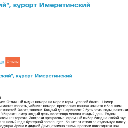
й", курорт Имеретинский
ься
Отзывы
ский", курорт Имеретинский
й
усе. Отличный вид из номера на море и горы - угловой балкон. Номер
 и мягкая кровать, чайник в номере, прекрасная ванная комната с большим
ежностей. Халат, тапочки. Каждый день приносят 2 бутылочки воды, пакетики
к. Убирают номер каждый день, полотенца меняют каждый день. Рядом
газин пятерочка. Завтраки прекрасные, огромный выбор блюд на любой вкус.
 новый год в бургерной homeburger - банкет от отеля за отдельную плату -
едущая Ирина и диджей Дима, отлично с ними провели новогоднюю ночь.