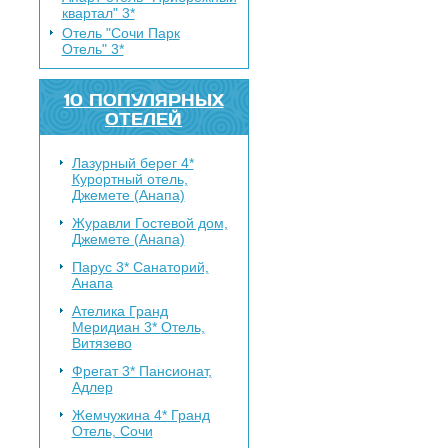
квартал" 3*
Отель "Сочи Парк
Отель" 3*
10 ПОПУЛЯРНЫХ
ОТЕЛЕЙ
Лазурный берег 4*
Курортный отель,
Джемете (Анапа)
Журавли
Гостевой дом,
Джемете (Анапа)
Парус 3*
Санаторий,
Анапа
Ателика Гранд
Меридиан 3*
Отель,
Витязево
Фрегат 3*
Пансионат,
Адлер
Жемчужина 4*
Гранд
Отель, Сочи