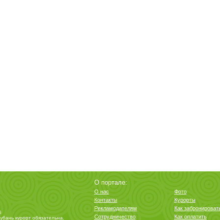
О портале:
О нас
Фото
Контакты
Курорты
Рекламодателям
Как забронироват
6
Сотрудничество
Как оплатить
убань курорт
обязательна.