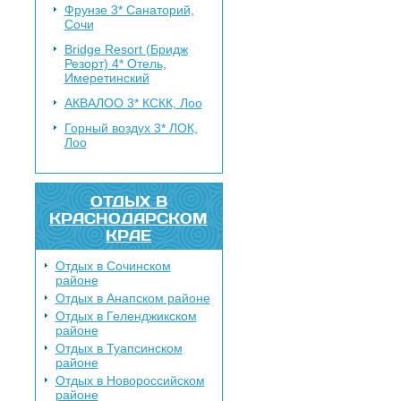
Фрунзе 3*
Санаторий,
Сочи
Bridge Resort (Бридж
Резорт) 4*
Отель,
Имеретинский
АКВАЛОО 3*
КСКК, Лоо
Горный воздух 3*
ЛОК,
Лоо
ОТДЫХ В
КРАСНОДАРСКОМ
КРАЕ
Отдых в Сочинском
районе
Отдых в Анапском районе
Отдых в Геленджикском
районе
Отдых в Туапсинском
районе
Отдых в Новороссийском
районе