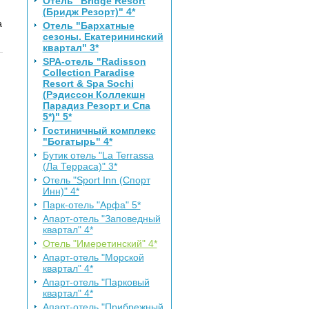
Отель "Bridge Resort
(Бридж Резорт)" 4*
а
Отель "Бархатные
сезоны. Екатерининский
квартал" 3*
SPA-отель "Radisson
Collection Paradise
Resort & Spa Sochi
(Рэдиссон Коллекшн
Парадиз Резорт и Спа
5*)" 5*
Гостиничный комплекс
"Богатырь" 4*
Бутик отель "La Terrassa
(Ла Терраса)" 3*
Отель "Sport Inn (Спорт
Инн)" 4*
Парк-отель "Арфа" 5*
Апарт-отель "Заповедный
квартал" 4*
Отель "Имеретинский" 4*
Апарт-отель "Морской
квартал" 4*
Апарт-отель "Парковый
квартал" 4*
Апарт-отель "Прибрежный