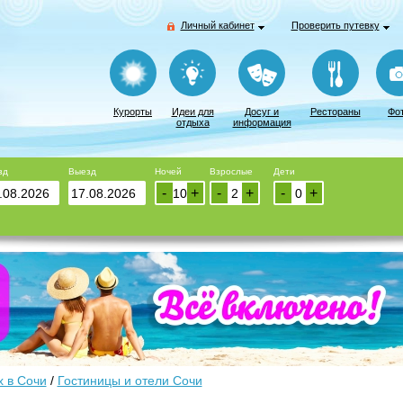
Личный кабинет
Проверить путевку
Курорты
Идеи для
Досуг и
Рестораны
Фо
отдыха
информация
зд
Выезд
Ночей
Взрослые
Дети
-
+
-
+
-
+
 в Сочи
/
Гостиницы и отели Сочи