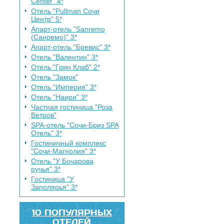
Center" 4*
Отель "Pullman Сочи
Центр" 5*
Апарт-отель "Sanremo
(Санремо)" 3*
Апарт-отель "Бревис" 3*
Отель "Валентин" 3*
Отель "Грин Клаб" 2*
Отель "Замок"
Отель "Империя" 3*
Отель "Наири" 3*
Частная гостиница "Роза
Ветров"
SPA-отель "Сочи-Бриз SPA
Отель" 3*
Гостиничный комплекс
"Сочи-Магнолия" 3*
Отель "У Бочарова
ручья" 3*
Гостиница "У
Заполярья" 3*
10 ПОПУЛЯРНЫХ
ОТЕЛЕЙ