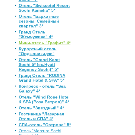
Отель "Swissotel Resort
Sochi Kamelia" 5*
Отель "Бархатные
сезоны. Семейный
квартал" 3*
Гранд Отель
"Жемчужина" 4*
Мини-отель "Графит" 4*
Курортный отель
"Орджоникидзе"
Отель "Grand Karat
Sochi 5* (ex.Hyatt
Regency Sochi)" 5*
Гранд Отель "RODINA
Grand Hotel & SPA" 5*
Конгресс - отель "Sea
Galaxy" 4*
Отель "Wind Rose Hotel
& SPA (Роза Ветров)" 4*
Отель "Звездный" 4*
Гостиница "Лазурная
Отель и СПА" 4*
СПА-отель "Острова" 5*
Отель "Mercure Sochi