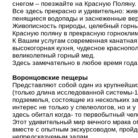
снегом – поезжайте на Красную Поляну.
Все здесь прекрасно и удивительно: жи
пенящиеся водопады и заснеженные ве
Живописность природы, целебный горны
Красную поляну в прекрасную горноклим
К Вашим услугам современная канатная 
высокогорная кухня, чудесное краснопол
великолепный горный мед.
Здесь замечательно в любое время года
Воронцовские пещеры
Представляют собой один из крупнейши
(только длина исследованной системы-1
подземелья, состоящие из нескольких за
интерес не только у спелеологов, но и у
здесь обитал когда- то первобытный чело
Этот удивительный мир вечного мрака о
вместе с опытным экскурсоводом, пройд
непредсказуемым залам.