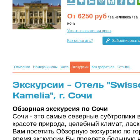
От
6250
руб
/ за человека / за
ночь
Узнать о снижении цены
Как оплатить?
Забронировать
Описание
Номера и цены
Фото
Экскурсии
Как добраться
Отзывы
Экскурсии - Отель "Swisso
Kamelia", г. Сочи
Обзорная экскурсия по Сочи
Сочи - это самые северные субтропики в
красоте природа, целебный климат, лас
Вам посетить Обзорную экскурсию по го
время экскурсии Вы проедете большую ч