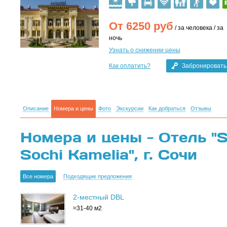
От
6250
руб
/ за человека / за
ночь
Узнать о снижении цены
Как оплатить?
Забронировать
Описание
Номера и цены
Фото
Экскурсии
Как добраться
Отзывы
Номера и цены - Отель "S
Sochi Kamelia", г. Сочи
Все номера
Подходящие предложения
2-местный DBL
≈31-40 м2