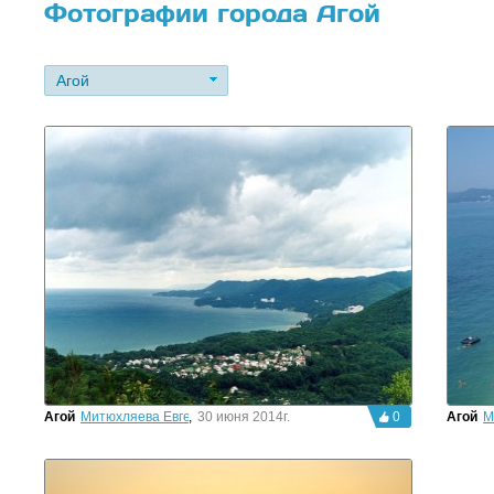
Фотографии города Агой
Агой
Агой
Митюхляева Евгения
,
30 июня 2014г.
0
Агой
М