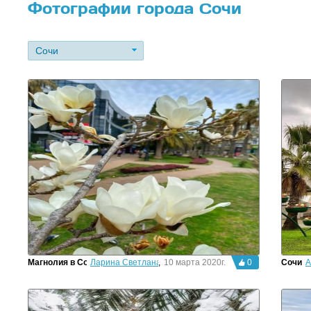
Фотографии города Сочи
Сочи
Магнолия в Сочи
Ларина Светлана
,
10 марта 2020г.
0
Сочи
А