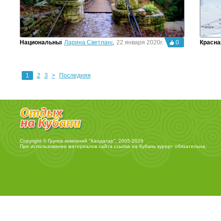
Национальный парк Сочи
Ларина Светлана
,
22 января 2020г.
0
Красна
1
2
3
>
Последняя
Copyright © Группа компаний "Кандагар", 2005-2026
При использовании материалов сайта ссылка на
Кубань курорт
обязательна.