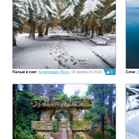
Пальм и снег
Андрухович Яночка
,
06 февраля 2020г.
0
Сочи
Л