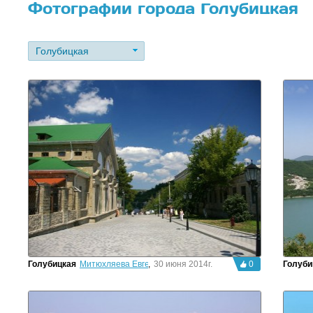
Фотографии города Голубицкая
Голубицкая
Голубицкая
Митюхляева Евгения
,
30 июня 2014г.
0
Голуби