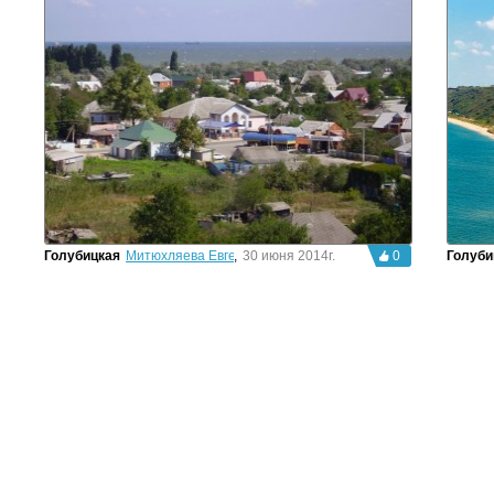
Голубицкая
Митюхляева Евгения
,
30 июня 2014г.
0
Голуби