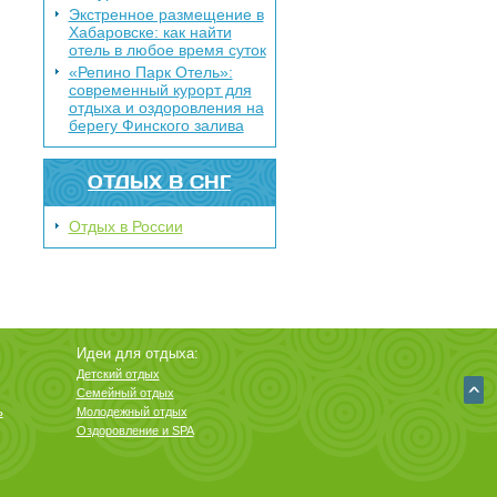
Экстренное размещение в
Хабаровске: как найти
отель в любое время суток
«Репино Парк Отель»:
современный курорт для
отдыха и оздоровления на
берегу Финского залива
ОТДЫХ В СНГ
Отдых в России
Идеи для отдыха:
Детский отдых
Семейный отдых
ь
Молодежный отдых
Оздоровление и SPA