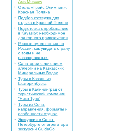
Axis.Moscow
Отель «Грейс Олимпия»,
Красная Поляна
Подбор коттеджа для
отдыха в Красной Поляне
Подготовка к пребыванию
в Kayasity: необходимое
для горного приключения
Речные путешествия по
России: как увидеть страну
с воды и не
разочароваться
Санатории с лечением
аллергии на Кавказских
Минеральных Водах
Туры в Казань из
Екатеринбурга
Туры в Калининград от
туристической компании
"Нико Турс"
Туры из Сочи:
направления, форматы и
особенности отдыха
Экскурсии в Санкт-
Петербурге от агрегатора
экскурсий GuideGo