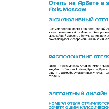
Отель на Арбате в
Axis.Moscow
ЭКСКЛЮЗИВНЫЙ ОТЕЛЬ
В самом сердце Москвы, на легендарной А
жилого комплекса Axis.Moscow. Этот роск
высочайший уровень обслуживания, но и в
сочетающуюся с современным шиком и уто
РАСПОЛОЖЕНИЕ ОТЕЛ
Отель на Axis.Moscow Arbat занимает выго
ходьбы от Старого Арбата, Кремля, Красн
ощутить атмосферу старинных улочек, пол
столицы.
ЭЛЕГАНТНЫЙ ДИЗАЙН
НОМЕРА ОТЕЛЯ ОТЛИЧАЮТСЯ
СОЧЕТАЮЩИМ КЛАССИЧЕСКИ