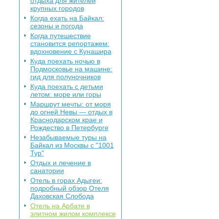
отдыха для жителей
крупных городов
Когда ехать на Байкал:
сезоны и погода
Когда путешествие
становится репортажем:
вдохновение с Кунашира
Куда поехать ночью в
Подмосковье на машине:
гид для полуночников
Куда поехать с детьми
летом: море или горы
Маршрут мечты: от моря
до огней Невы — отдых в
Краснодарском крае и
Рождество в Петербурге
Незабываемые туры на
Байкал из Москвы с "1001
Тур"
Отдых и лечение в
санатории
Отель в горах Адыгеи:
подробный обзор Отеля
Даховская Слобода
Отель на Арбате в
элитном жилом комплексе