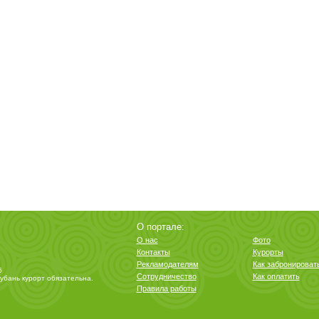
О портале:
О нас
Фото
Контакты
Курорты
Рекламодателям
Как забронироват
6
Сотрудничество
Как оплатить
убань курорт
обязательна.
Правила работы