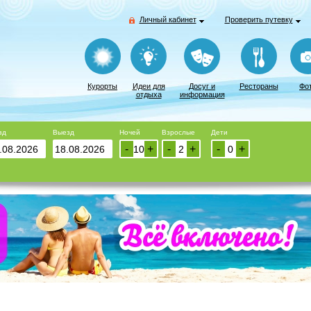
Личный кабинет
Проверить путевку
Курорты
Идеи для
Досуг и
Рестораны
Фо
отдыха
информация
зд
Выезд
Ночей
Взрослые
Дети
-
+
-
+
-
+