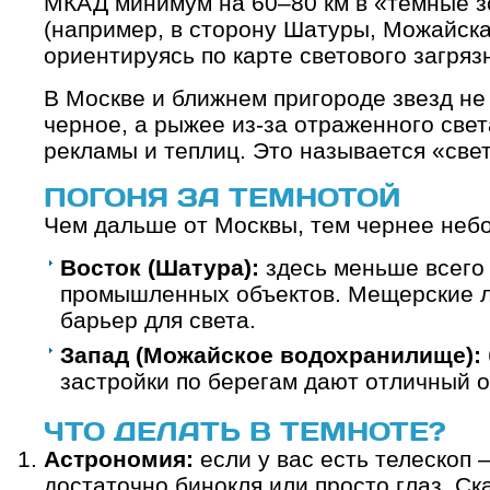
МКАД минимум на 60–80 км в «темные 
(например, в сторону Шатуры, Можайска
ориентируясь по карте светового загрязне
В Москве и ближнем пригороде звезд не
черное, а рыжее из-за отраженного све
рекламы и теплиц. Это называется «свет
ПОГОНЯ ЗА ТЕМНОТОЙ
Чем дальше от Москвы, тем чернее небо
Восток (Шатура):
здесь меньше всего 
промышленных объектов. Мещерские л
барьер для света.
Запад (Можайское водохранилище):
застройки по берегам дают отличный о
ЧТО ДЕЛАТЬ В ТЕМНОТЕ?
Астрономия:
если у вас есть телескоп 
достаточно бинокля или просто глаз. С