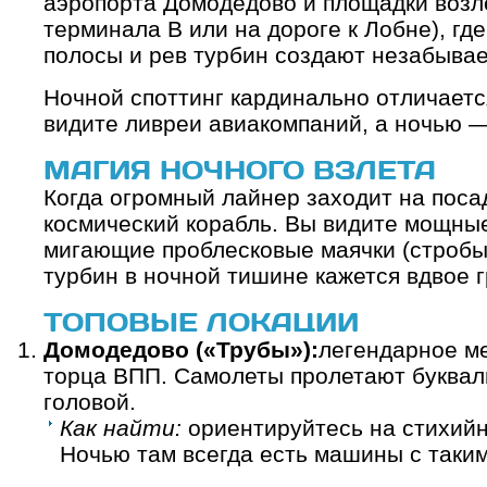
аэропорта Домодедово и площадки возл
терминала B или на дороге к Лобне), гд
полосы и рев турбин создают незабыва
Ночной споттинг кардинально отличаетс
видите ливреи авиакомпаний, а ночью 
МАГИЯ НОЧНОГО ВЗЛЕТА
Когда огромный лайнер заходит на посад
космический корабль. Вы видите мощны
мигающие проблесковые маячки (стробы) 
турбин в ночной тишине кажется вдвое 
ТОПОВЫЕ ЛОКАЦИИ
Домодедово («Трубы»):
легендарное ме
торца ВПП. Самолеты пролетают буквал
головой.
Как найти:
ориентируйтесь на стихийн
Ночью там всегда есть машины с таки