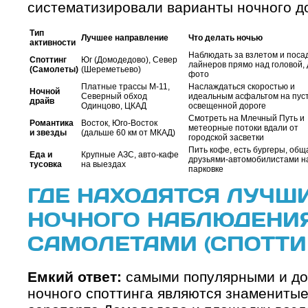
систематизировали варианты ночного до
Тип
Лучшее направление
Что делать ночью
активности
Наблюдать за взлетом и поса
Споттинг
Юг (Домодедово), Север
лайнеров прямо над головой,
(Самолеты)
(Шереметьево)
фото
Платные трассы М-11,
Наслаждаться скоростью и
Ночной
Северный обход
идеальным асфальтом на пус
драйв
Одинцово, ЦКАД
освещенной дороге
Смотреть на Млечный Путь и
Романтика
Восток, Юго-Восток
метеорные потоки вдали от
и звезды
(дальше 60 км от МКАД)
городской засветки
Пить кофе, есть бургеры, общ
Еда и
Крупные АЗС, авто-кафе
друзьями-автомобилистами н
тусовка
на выездах
парковке
ГДЕ НАХОДЯТСЯ ЛУЧШ
НОЧНОГО НАБЛЮДЕНИЯ
САМОЛЕТАМИ (СПОТТИ
Емкий ответ:
самыми популярными и до
ночного споттинга являются знаменитые